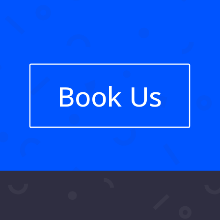
Book Us